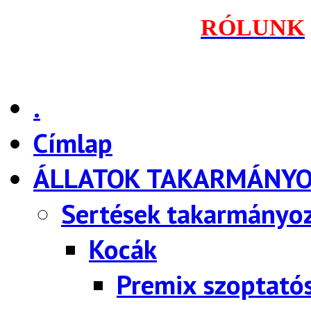
RÓLUNK
.
Címlap
ÁLLATOK TAKARMÁNY
Sertések takarmányo
Kocák
Premix szoptató