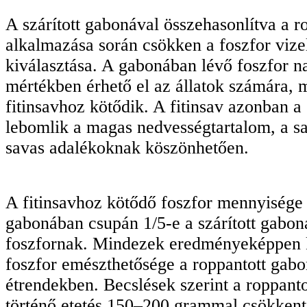
A szárított gabonával összehasonlítva a r
alkalmazása során csökken a foszfor vize
kiválasztása. A gabonában lévő foszfor n
mértékben érhető el az állatok számára, m
fitinsavhoz kötődik. A fitinsav azonban a 
lebomlik a magas nedvességtartalom, a sa
savas adalékoknak köszönhetően.
A fitinsavhoz kötődő foszfor mennyisége 
gabonában csupán 1/5-e a szárított gabon
foszfornak. Mindezek eredményeképpen 
foszfor emészthetősége a roppantott gabo
étrendekben. Becslések szerint a roppant
történő etetés 150–200 grammal csökkenti