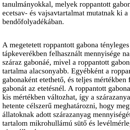
tanulmányokkal, melyek roppantott gabo
ecetsav- és vajsavtartalmat mutatnak ki a
bendőfolyadékában.
A megetetett roppantott gabona ténylege
tápkeverékben felhasznált mennyisége na
száraz gabonáé, mivel a roppantott gabo
tartalma alacsonyabb. Egyébként a roppa
gabonaként etethető, és teljes mértékben f
gabonát az etetésnél. A roppantott gabon
kis mértékben változhat, így a szárazanya
hetente célszerű meghatározni, hogy meg
állatoknak adott szárazanyag mennyiségé
tartalom mikrohullámú sütő és levélmérle