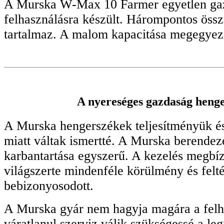
A Murska W-Max 10 Farmer egyetlen gaz
felhasználásra készült. Hárompontos össz
tartalmaz. A malom kapacitása megegyezi
A nyereséges gazdaság heng
A Murska hengerszékek teljesítményük és
miatt váltak ismertté. A Murska berendez
karbantartása egyszerű. A kezelés megbí
világszerte mindenféle körülmény és felté
bebizonyosodott.
A Murska gyár nem hagyja magára a felh
váratlanul szerviz válik szükségessé a 