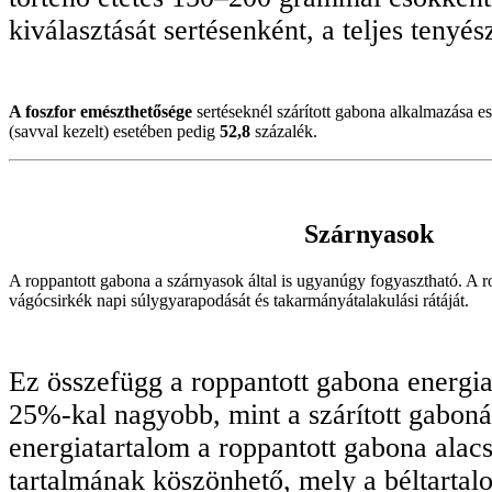
kiválasztását sertésenként, a teljes tenyés
A foszfor emészthetősége
sertéseknél szárított gabona alkalmazása e
(savval kezelt) esetében pedig
52,8
százalék.
Szárnyasok
A roppantott gabona a szárnyasok által is ugyanúgy fogyasztható. A ro
vágócsirkék napi súlygyarapodását és takarmányátalakulási rátáját.
Ez összefügg a roppantott gabona energia
25%-kal nagyobb, mint a szárított gabon
energiatartalom a roppantott gabona ala
tartalmának köszönhető, mely a béltartal