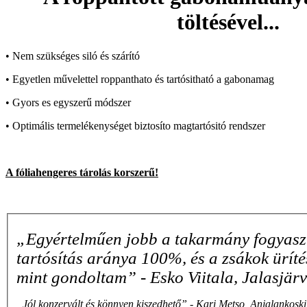
töltésével...
• Nem szükséges siló és szárító
• Egyetlen művelettel roppanthato és tartósitható a gabonamag
• Gyors es egyszerű módszer
• Optimális termelékenységet biztosíto magtartósitó rendszer
A fóliahengeres tárolás korszerű!
„Egyértelműen jobb a takarmány fogyasz
tartósítás aránya 100%, és a zsákok ürít
mint gondoltam” - Esko Viitala, Jalasjär
„Jól konzervált és könnyen kiszedhető” - Kari Metso, Anjalankosk