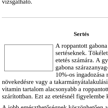
vizsgálható.
Sertés
A roppantott gabon
sertéseknek. Tökéle
etetés számára. A gy
gabona szárazanyag
10%-os ingadozása n
növekedésre vagy a takarmányátalakulási 
vitamin tartalom alacsonyabb a roppantot
szárítottban. Ezt az etetésnél figyelembe 
A jobb emészthetőségnek köszönhetően a 