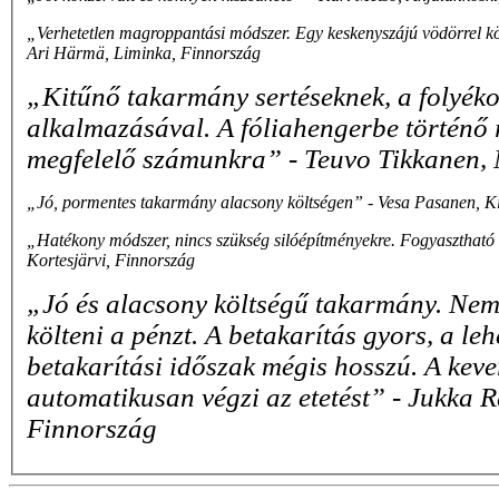
„Verhetetlen magroppantási módszer. Egy keskenyszájú vödörrel kö
Ari Härmä, Liminka, Finnország
„Kitűnő takarmány sertéseknek, a folyéko
alkalmazásával. A fóliahengerbe történő
megfelelő számunkra” - Teuvo Tikkanen, 
„Jó, pormentes takarmány alacsony költségen” - Vesa Pasanen, K
„Hatékony módszer, nincs szükség silóépítményekre. Fogyasztható
Kortesjärvi, Finnország
„Jó és alacsony költségű takarmány. Nem 
költeni a pénzt. A betakarítás gyors, a le
betakarítási időszak mégis hosszú. A kev
automatikusan végzi az etetést” - Jukka R
Finnország