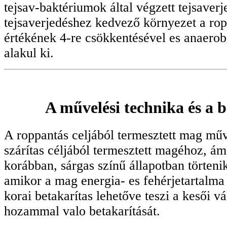
tejsav-baktériumok által végzett tejsaver
tejsaverjedéshez kedvező környezet a ro
értékének 4-re csökkentésével es anaero
alakul ki.
A művelési technika és a b
A roppantás celjából termesztett mag műv
szárítas céljából termesztett magéhoz, ám
korábban, sárgas színű állapotban törtenik
amikor a mag energia- es fehérjetartalm
korai betakarítas lehetőve teszi a kesői 
hozammal valo betakarítását.