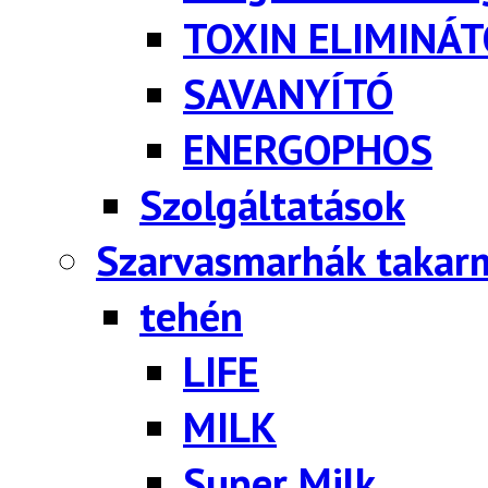
TOXIN ELIMINÁ
SAVANYÍTÓ
ENERGOPHOS
Szolgáltatások
Szarvasmarhák takar
tehén
LIFE
MILK
Super Milk