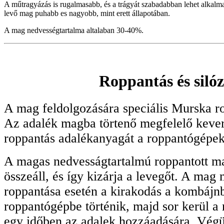
A műtragyázás is rugalmasabb, és a trágyát szabadabban lehet alkalma
levő mag puhabb es nagyobb, mint erett állapotában.
A mag nedvességtartalma altalaban 30-40%.
Roppantás és siló
A mag feldolgozására speciális Murska r
Az adalék magba törtenő megfelelő keve
roppantás adalékanyagát a roppantógépek
A magas nedvesságtartalmú roppantott 
összeáll, és így kizárja a levegőt. A mag
roppantása esetén a kirakodás a kombájnb
roppantógépbe történik, majd sor kerül a 
egy időben az adalek hozzáadására. Végül