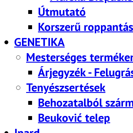
Útmutató
Korszerű roppantás
GENETIKA
Mesterséges terméke
Árjegyzék - Felugrá
Tenyészsertések
Behozatalból szárm
Beuković telep
Ipard