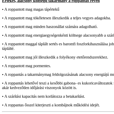
Értékes, alacsony költségű takarmány a roppantás révén
• A roppantott mag magas tápértekű
• A roppantott mag tökéletesen illeszkedik a teljes vegyes adagokba.
• A roppantott mag minden haszonállat számára adagolható.
• A roppantott mag energiaegységenkénti költsege alacsonyabb a szárí
• A roppantott maggal táplált sertés es baromfi foszforkihasználása job
táplálté.
• A roppantott mag jól illeszkedik a folyékony etetőrendszerekhez.
• A roppantott mag pormentes.
• A roppantás a takarmánymag feldolgozásának alacsony energiájú m
• A roppantás lehetővé teszi a kesőbbi gabona- es kukoricaváltozatok fe
akár kedvezőtlen időjárási viszonyok között is.
• A szárítási kapacitás nem korlátozza a betakarítást.
• A roppantas ősszel kiterjeszti a kombájnok működési idejét.