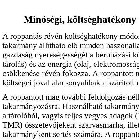
Minőségi, költséghatékon
A roppantás révén költséghatékony módo
takarmány állíthato elő minden haszonall
gazdaság nyereségességét a beruházási kö
tárolás) és az energia (olaj, elektromossá
csökkenése révén fokozza. A roppantott m
költségei jóval alacsonyabbak a szárított 
A roppantott mag további feldolgozás nél
takarmányozásra. Használható takarmány
a tárolóból, vagyis teljes vegyes adagok 
TMR) összetevőjekent szarvasmarha, ille
takarmánykent sertés számára. A roppanto