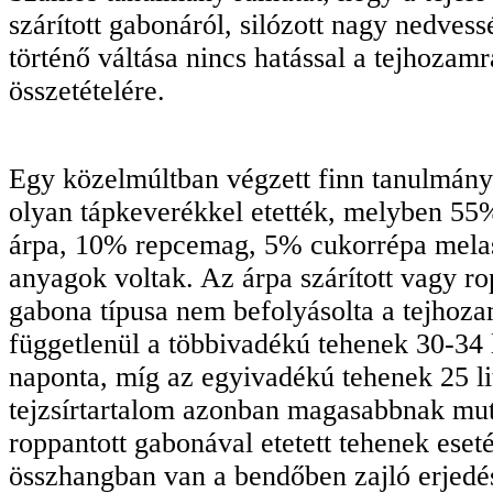
szárított gabonáról, silózott nagy nedves
történő váltása nincs hatással a tejhozamra
összetételére.
Egy közelmúltban végzett finn tanulmány
olyan tápkeverékkel etették, melyben 55
árpa, 10% repcemag, 5% cukorrépa melas
anyagok voltak. Az árpa szárított vagy ro
gabona típusa nem befolyásolta a tejhoza
függetlenül a többivadékú tehenek 30-34 li
naponta, míg az egyivadékú tehenek 25 li
tejzsírtartalom azonban magasabbnak mut
roppantott gabonával etetett tehenek eset
összhangban van a bendőben zajló erjedés