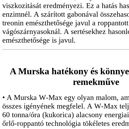
viszkozitását eredményezi. Ez a hatás ha
enzimnél. A szárított gabonával összehason
treonin emészthetősége javul a roppantott
vágószárnyasoknál. A sertésekhez hasonl
emészthetősége is javul.
A Murska hatékony és könnye
remekműve
• A Murska W-Max egy olyan malom, ame
összes igényének megfelel. A W-Max te
60 tonna/óra (kukorica) alacsony energiai
őrlő-roppantó technológia tökéletes eredm