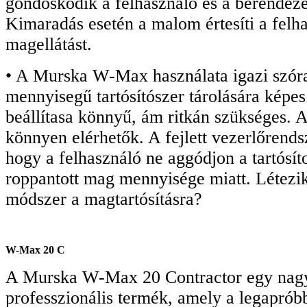
gondoskodik a felhasználó és a berendezé
Kimaradás esetén a malom értesíti a felhas
magellátást.
• A Murska W-Max használata igazi szór
mennyisegű tartósítószer tárolására képes
beállítasa könnyű, ám ritkán szükséges. 
könnyen elérhetők. A fejlett vezerlőrendsz
hogy a felhasználó ne aggódjon a tartósít
roppantott mag mennyisége miatt. Létezi
módszer a magtartósításra?
W-Max 20 C
A Murska W-Max 20 Contractor egy nagy 
professzionális termék, amely a legapróbb