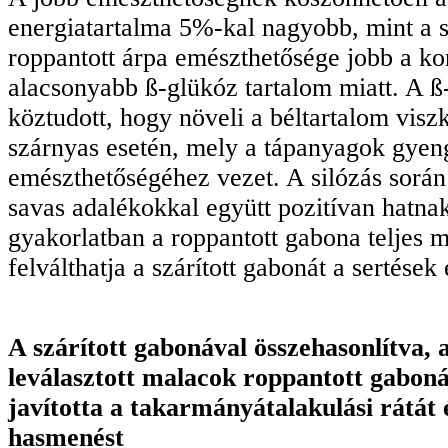
energiatartalma 5%-kal nagyobb, mint a sz
roppantott árpa emészthetősége jobb a kor
alacsonyabb ß-glükóz tartalom miatt. A ß
köztudott, hogy növeli a béltartalom viszk
szárnyas esetén, mely a tápanyagok gye
emészthetőségéhez vezet. A silózás során
savas adalékokkal együtt pozitívan hatna
gyakorlatban a roppantott gabona teljes 
felválthatja a szárított gabonát a sertések 
A szárított gabonával összehasonlítva, 
leválasztott malacok roppantott gaboná
javította a takarmányátalakulási rátát 
hasmenést