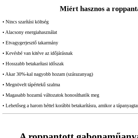
Miért hasznos a roppant
• Nincs szarítási költség
• Alacsony energiahasználat
• Etvagygerjesztő takarmány
• Kevésbé van kitéve az időjárásnak
• Hosszabb betakarítasi időszak
• Akar 30%-kal nagyobb hozam (szárazanyag)
• Megnövelt tápértekű szalma
• Magasabb hozamú változatok honosíthatók meg
• Lehetőseg a harom héttel korábbi betakarításra, amikor a tápanyagt
A roppantott gabonaműany