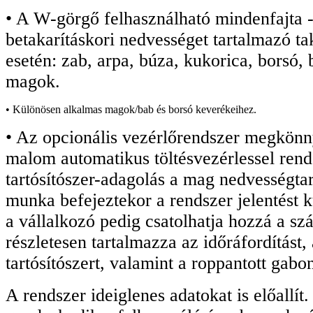
• A W-görgő felhasználható mindenfajta -
betakarításkori nedvességet tartalmazó 
esetén: zab, arpa, búza, kukorica, borsó,
magok.
• Különösen alkalmas magok/bab és borsó keverékeihez.
• Az opcionális vezérlőrendszer megkönny
malom automatikus töltésvezérlessel rend
tartósítószer-adagolás a mag nedvességta
munka befejeztekor a rendszer jelentést k
a vállalkozó pedig csatolhatja hozzá a szá
részletesen tartalmazza az időráfordítást,
tartósítószert, valamint a roppantott gabon
A rendszer ideiglenes adatokat is előallít