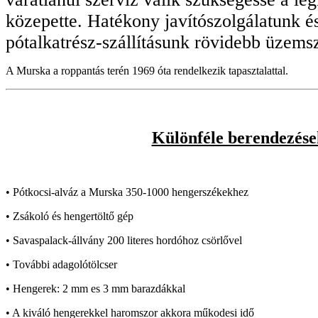
közepette. Hatékony javítószolgálatunk é
pótalkatrész-szállításunk rövidebb üzemsz
A Murska a roppantás terén 1969 óta rendelkezik tapasztalattal.
Különféle berendezése
• Pótkocsi-alváz a Murska 350-1000 hengerszékekhez
• Zsákoló és hengertöltő gép
• Savaspalack-állvány 200 literes hordóhoz csörlővel
• További adagolótölcser
• Hengerek: 2 mm es 3 mm barazdákkal
• A kiváló hengerekkel haromszor akkora műkodesi idő