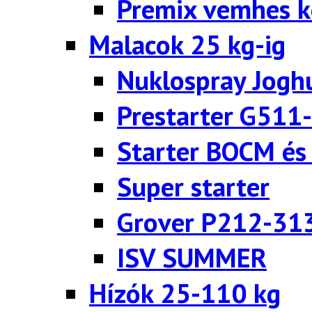
Premix vemhes 
Malacok 25 kg-ig
Nuklospray Jogh
Prestarter G511
Starter BOCM és
Super starter
Grover P212-31
ISV SUMMER
Hízók 25-110 kg