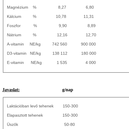
Magnézium % 8,27 6,80
Kálcium % 10,78 11,31
Foszfor % 9,90 8,89
Nátrium % 12,16 12,70
A-vitamin NE/kg 742 560 900 000
D3-vitamin NE/kg 138 112 180 000
E-vitamin NE/kg 1 535 4 000
Javaslat:
g/nap
Laktációban levő tehenek 150-300
Elapasztott tehenek 150-300
Üszők 50-80