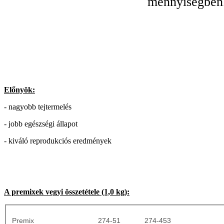
mennyiségben
Előnyök:
- nagyobb tejtermelés
- jobb egészségi állapot
- kiváló reprodukciós eredmények
A premixek vegyi összetétele (1,0 kg):
Premix 274-51 274-453