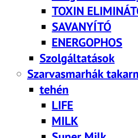
TOXIN ELIMINÁ
SAVANYÍTÓ
ENERGOPHOS
Szolgáltatások
Szarvasmarhák takar
tehén
LIFE
MILK
Super Milk