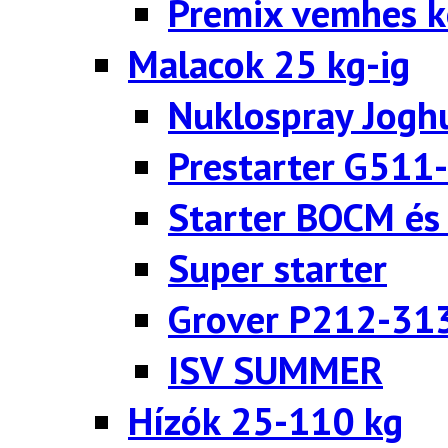
Premix vemhes 
Malacok 25 kg-ig
Nuklospray Jogh
Prestarter G511
Starter BOCM és
Super starter
Grover P212-31
ISV SUMMER
Hízók 25-110 kg