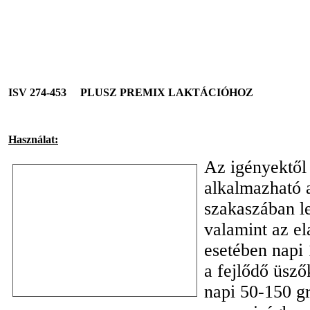
ISV 274-453 PLUSZ PREMIX LAKTÁCIÓHOZ
Használat:
Az igényektől
alkalmazható a
szakaszában l
valamint az el
esetében napi
a fejlődő üsző
napi 50-150 