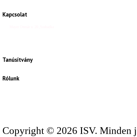
Kapcsolat
Mayer Ottmár u. 20.,Szabadka
Tel/fax: +381 24 410 0027
e-mail: office@isv.rs
Tanúsítvány
Rólunk
Az ISV egy olyan cég, amely felöleli a korszerű
állattenyésztés minden szegmensét. Tisztelt partnereink
számára a sikeres és jövedelmező termeléshez
nélkülözhetetlen kiváló minőségű takarmányozást, modern
technológiát biztosítunk, valamint hasznos tanácsokkal szolgálunk.
Az ISV mottója:
INNOVÁCIÓ, SIKER, VÍZIÓ!
Copyright © 2026 ISV. Minden j