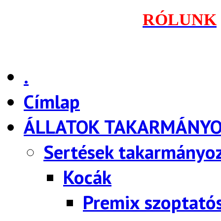
RÓLUNK
.
Címlap
ÁLLATOK TAKARMÁNY
Sertések takarmányo
Kocák
Premix szoptató