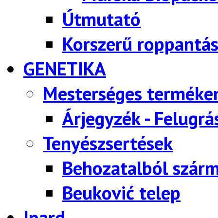
Útmutató
Korszerű roppantás
GENETIKA
Mesterséges terméke
Árjegyzék - Felugrá
Tenyészsertések
Behozatalból szárm
Beuković telep
Ipard