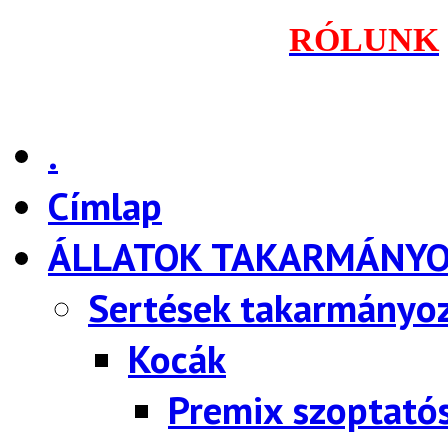
RÓLUNK
.
Címlap
ÁLLATOK TAKARMÁNY
Sertések takarmányo
Kocák
Premix szoptató