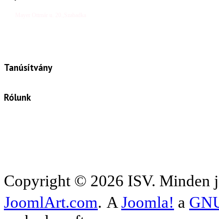
Mayer Ottmár u. 20.,Szabadka
Tel/fax: +381 24 410 0027
e-mail: office@isv.rs
Tanúsítvány
Rólunk
Az ISV egy olyan cég, amely felöleli a korszerű
állattenyésztés minden szegmensét. Tisztelt partnereink
számára a sikeres és jövedelmező termeléshez
nélkülözhetetlen kiváló minőségű takarmányozást, modern
technológiát biztosítunk, valamint hasznos tanácsokkal szolgálunk.
Az ISV mottója:
INNOVÁCIÓ, SIKER, VÍZIÓ!
Copyright © 2026 ISV. Minden j
JoomlArt.com
.
A
Joomla!
a
GNU 