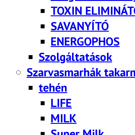
TOXIN ELIMINÁ
SAVANYÍTÓ
ENERGOPHOS
Szolgáltatások
Szarvasmarhák takar
tehén
LIFE
MILK
Super Milk