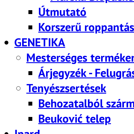
Útmutató
Korszerű roppantás
GENETIKA
Mesterséges terméke
Árjegyzék - Felugrá
Tenyészsertések
Behozatalból szárm
Beuković telep
Ipard