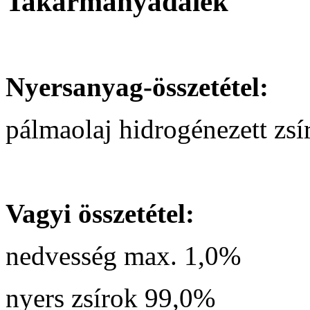
Takarmányadalék
Nyersanyag-összetétel:
pálmaolaj hidrogénezett zsí
Vagyi összetétel:
nedvesség max. 1,0%
nyers zsírok 99,0%