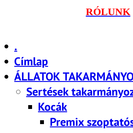
RÓLUNK
.
Címlap
ÁLLATOK TAKARMÁNY
Sertések takarmányo
Kocák
Premix szoptató