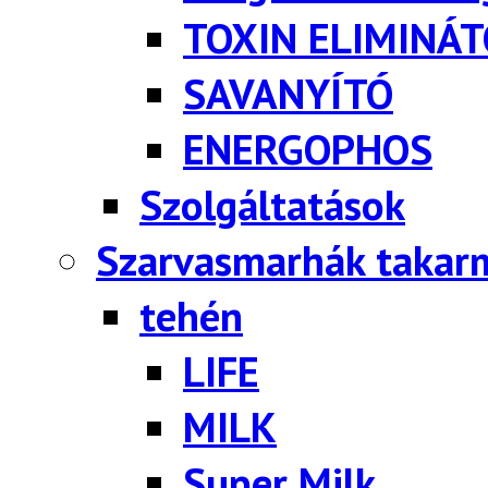
TOXIN ELIMINÁ
SAVANYÍTÓ
ENERGOPHOS
Szolgáltatások
Szarvasmarhák takar
tehén
LIFE
MILK
Super Milk