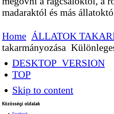
megóvni a rágcsálóktól, a r
madaraktól és más állatoktó
Home
ÁLLATOK TAKA
takarmányozása
Különlege
DESKTOP_VERSION
TOP
Skip to content
Közösségi oldalak
Facebook