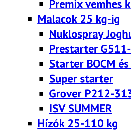
Premix vemhes 
Malacok 25 kg-ig
Nuklospray Jogh
Prestarter G511
Starter BOCM és
Super starter
Grover P212-31
ISV SUMMER
Hízók 25-110 kg