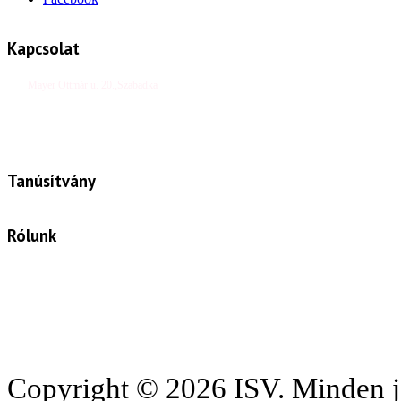
Kapcsolat
Mayer Ottmár u. 20.,Szabadka
Tel/fax: +381 24 410 0027
e-mail: office@isv.rs
Tanúsítvány
Rólunk
Az ISV egy olyan cég, amely felöleli a korszerű
állattenyésztés minden szegmensét. Tisztelt partnereink
számára a sikeres és jövedelmező termeléshez
nélkülözhetetlen kiváló minőségű takarmányozást, modern
technológiát biztosítunk, valamint hasznos tanácsokkal szolgálunk.
Az ISV mottója:
INNOVÁCIÓ, SIKER, VÍZIÓ!
Copyright © 2026 ISV. Minden j