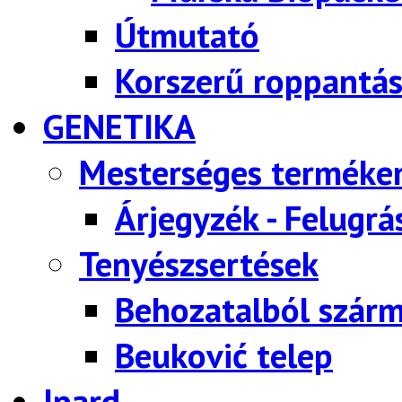
Útmutató
Korszerű roppantás
GENETIKA
Mesterséges terméke
Árjegyzék - Felugrá
Tenyészsertések
Behozatalból szárm
Beuković telep
Ipard