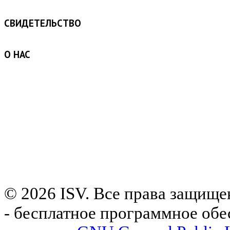
e-mail: office@isv.rs
СВИДЕТЕЛЬСТВО
O НАС
Компания ISV Zrt. созданав 1968 году. История этой
компании тесно связана с историей сельского хозяйства
в Венгрии. Три буквы логотипастали«классическими»,
иблагодаря им насзнаютна рынке скотоводстваи в
производствеконцентрата. Название-аббревиатура происходит от
первого названия компании(Iparszerű Sertéstartó
Termelőszövetkezetek Közös Vállalkozása - Сельскохозяйственный
производственный кооперативпромышленного свиноводства). В
то же время эти три буквытакже является аббревиатурой
нашегодевиза: Inovacija, stručnost, vizija!- инновация,
профессионализм, видение!
© 2026 ISV. Все права защище
- бесплатное программное обе